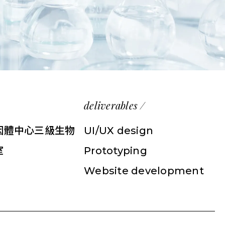
deliverables /
因體中心三級生物
UI/UX design
室
Prototyping
Website development