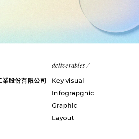
deliverables /
工業股份有限公司
Key visual
Infograpghic
Graphic
Layout