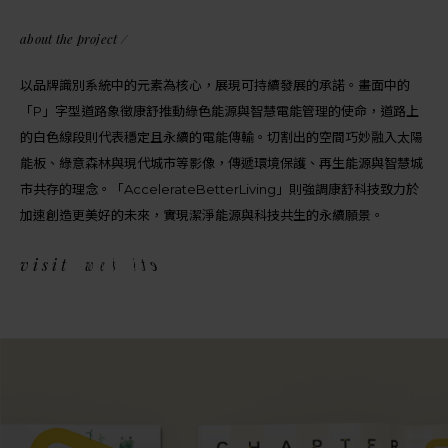
about the project /
以品牌識別系統中的元素為核心，展現可持續發展的承諾。畫面中的
「P」字型道路象徵康舒推動綠色能源與智慧電能管理的使命，道路上
的白色線段則代表穩定且永續的電能傳輸。切割出的空間巧妙融入太陽
能板、綠意森林與現代城市等影像，傳遞環境保護、再生能源與智慧城
市共存的理念。「AccelerateBetterLiving」則強調康舒科技致力於
加速創造更美好的未來，實現潔淨能源與科技共生的永續願景。
v
i
s
i
w
e
b
s
i
t
e