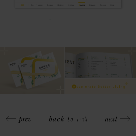
prev
b
a
c
k
t
o
l
i
s
t
next